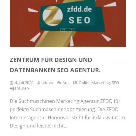
ZENTRUM FÜR DESIGN UND
DATENBANKEN SEO AGENTUR.
4. Juli 2020
admin
Aus
Online Marketing
,
SEO
Agenturen
Die Suchmaschinen Marketing Agentur ZFDD für
perfekte Suchmaschinenoptimierung. Die ZFDD
Internetagentur Hannover steht für Exklusivität im
Design und leistet nicht...