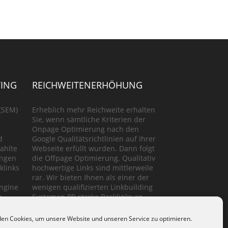
ING
REICHWEITENERHÖHUNG
(SEM)
Erheblich mehr Reichweite erhalten
Sie, wenn sämtliche Kriterien der
Onpage Optimierung nach den
d
Google Qualitätsrichtlinien auf Ihrer
ahlte
Webseite erfüllt wurden. Dann folgt
ungen
die Offpage Optimierung. Qualitativ
klinks
hochwertige Links sind mittlerweile
rar. Wir bieten Ihnen als einer der
Engine
wenigen qualifizierten Linkbuilding
s
Systemen PR starke Backlinks an.
en Cookies, um unsere Website und unseren Service zu optimieren.