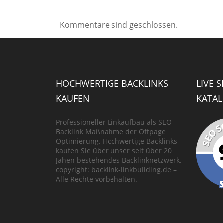
Kommentare sind geschlossen.
HOCHWERTIGE BACKLINKS
LIVE 
KAUFEN
KATAL
Professioneller Linkaufbau als SEO
Backlink Maßnahme der Offpage
Optimierung. Hochwertige Backlinks
kaufen Sie über unser seit über 20
Jahen bestehendes Backlinknetzwerk.
copyright: backlink-linkbuilding.de –
Alle Rechte vorbehalten.