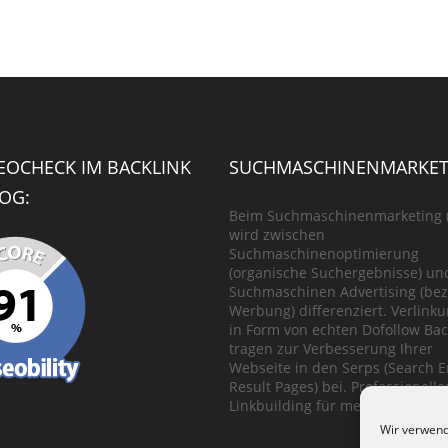
SEOCHECK IM BACKLINK
SUCHMASCHINENMARKET
OG:
Beim Suchmaschinenmarketing 
wird zwischen
Suchmaschinenoptimierung
(organische Suchergebnisse) un
Suchmaschinen Advertising (bez
Werbung) differenziert. Verlink
in Form von echten Dofollow Bac
tragen zur Verbesserung Ihrer
Webseite in den Serps (Search 
Result Pages) bei. Professionelle
Linkbuilding für mehr Traffic.
Wir verwend