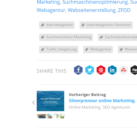
Marketing
,
Suchmaschinenoptimierung
,
Su
Webagentur
,
Webseitenerstellung
,
ZFDD
Internetagentur
Internetagentur Hannover
Suchmaschinen Marketing
Suchmaschinenopt
Traffic Steigerung
Webagentur
Websei
SHARE THIS
Vorheriger Beitrag
Silverpreneur online Marketing.
,
Online Marketing
SEO Agenturen