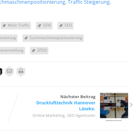
chmaschinenpositionierung
,
Traffic Steigerung
,
Mehr Traffic
SEM
SEO
imierung
Suchmaschinenpositionierung
tenerstellung
ZFDD
Nächster Beitrag
Drucklufttechnik Hannover
Läseke.
,
Online Marketing
SEO Agenturen