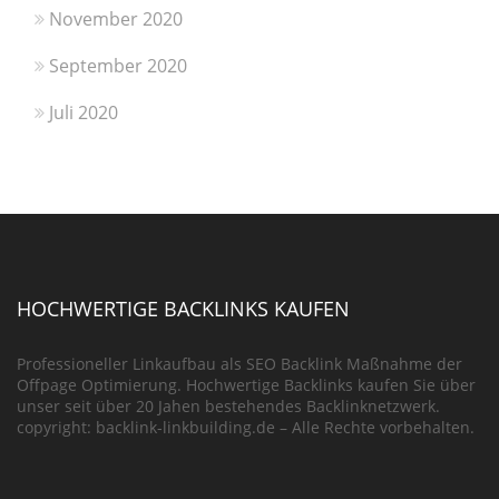
November 2020
September 2020
Juli 2020
HOCHWERTIGE BACKLINKS KAUFEN
Professioneller Linkaufbau als SEO Backlink Maßnahme der
Offpage Optimierung. Hochwertige Backlinks kaufen Sie über
unser seit über 20 Jahen bestehendes Backlinknetzwerk.
copyright: backlink-linkbuilding.de – Alle Rechte vorbehalten.