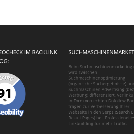
SEOCHECK IM BACKLINK
SUCHMASCHINENMARKET
OG:
Beim Suchmaschinenmarketing 
wird zwischen
Suchmaschinenoptimierung
(organische Suchergebnisse) un
Suchmaschinen Advertising (bez
Werbung) differenziert. Verlink
in Form von echten Dofollow Bac
tragen zur Verbesserung Ihrer
Webseite in den Serps (Search 
Result Pages) bei. Professionelle
Linkbuilding für mehr Traffic.