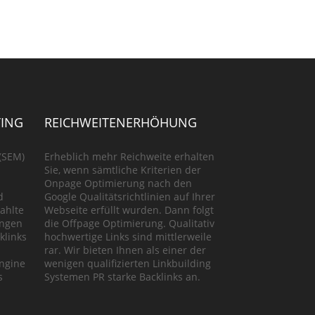
ING
REICHWEITENERHÖHUNG
(SEM)
Erheblich mehr Reichweite erhalten
Sie, wenn sämtliche Kriterien der
Onpage Optimierung nach den
d
Google Qualitätsrichtlinien auf Ihrer
ahlte
Webseite erfüllt wurden. Dann folgt
ungen
die Offpage Optimierung. Qualitativ
klinks
hochwertige Links sind mittlerweile
rar. Wir bieten Ihnen als einer der
Engine
wenigen qualifizierten Linkbuilding
s
Systemen PR starke Backlinks an.