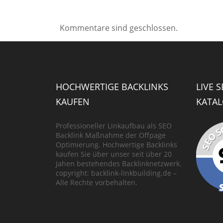
Kommentare sind geschlossen.
HOCHWERTIGE BACKLINKS
LIVE 
KAUFEN
KATAL
Professioneller Linkaufbau als SEO
Backlink Maßnahme der Offpage
Optimierung. Hochwertige Backlinks
kaufen Sie über unser seit über 20
Jahen bestehendes Backlinknetzwerk.
copyright: backlink-linkbuilding.de –
Alle Rechte vorbehalten.