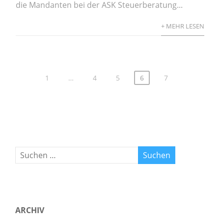
die Mandanten bei der ASK Steuerberatung...
+ MEHR LESEN
1
…
4
5
6
7
ARCHIV