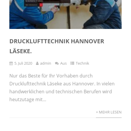
DRUCKLUFTTECHNIK HANNOVER
LÄSEKE.
5. Juli 2020
admin
Aus
Technik
Nur das Beste für Ihr Vorhaben durch
Drucklufttechnik Läseke aus Hannover. In vielen
handwerklichen und technischen Berufen wird
heutzutage mit...
+ MEHR LESEN