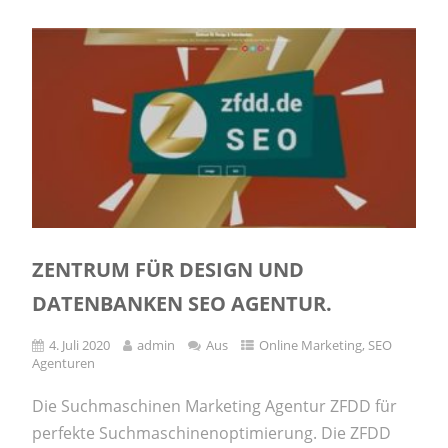
ZENTRUM FÜR DESIGN UND
DATENBANKEN SEO AGENTUR.
4. Juli 2020
admin
Aus
Online Marketing
,
SEO
Agenturen
Die Suchmaschinen Marketing Agentur ZFDD für
perfekte Suchmaschinenoptimierung. Die ZFDD