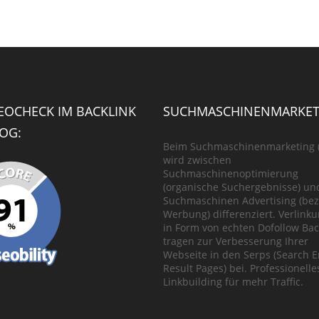
SEOCHECK IM BACKLINK
SUCHMASCHINENMARKET
OG:
Beim Suchmaschinenmarketing 
wird zwischen
Suchmaschinenoptimierung
(organische Suchergebnisse) un
Suchmaschinen Advertising (bez
Werbung) differenziert. Verlink
in Form von echten Dofollow Bac
tragen zur Verbesserung Ihrer
Webseite in den Serps (Search 
Result Pages) bei. Professionelle
Linkbuilding für mehr Traffic.