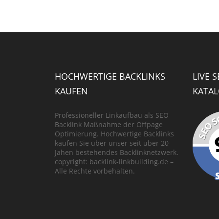
HOCHWERTIGE BACKLINKS
LIVE 
KAUFEN
KATAL
Professioneller Linkaufbau als SEO
Backlink Maßnahme der Offpage
Optimierung. Hochwertige Backlinks
kaufen Sie über unser seit über 20
Jahen bestehendes Backlinknetzwerk.
copyright: backlink-linkbuilding.de –
Alle Rechte vorbehalten.