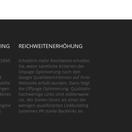
ING
REICHWEITENERHÖHUNG
(SEM)
Erheblich mehr Reichweite erhalten
Sie, wenn sämtliche Kriterien der
Onpage Optimierung nach den
d
Google Qualitätsrichtlinien auf Ihrer
ahlte
Webseite erfüllt wurden. Dann folgt
ungen
die Offpage Optimierung. Qualitativ
klinks
hochwertige Links sind mittlerweile
rar. Wir bieten Ihnen als einer der
Engine
wenigen qualifizierten Linkbuilding
s
Systemen PR starke Backlinks an.