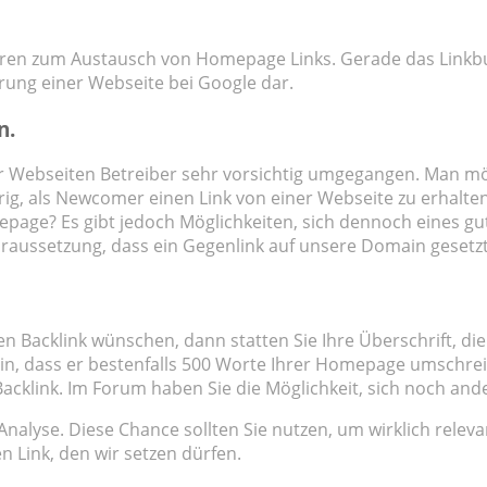
uren zum Austausch von Homepage Links. Gerade das Linkbuil
erung einer Webseite bei Google dar.
n.
r Webseiten Betreiber sehr vorsichtig umgegangen. Man möch
ig, als Newcomer einen Link von einer Webseite zu erhalten
age? Es gibt jedoch Möglichkeiten, sich dennoch eines gute
 Voraussetzung, dass ein Gegenlink auf unsere Domain gesetzt
ten Backlink wünschen, dann statten Sie Ihre Überschrift, d
sein, dass er bestenfalls 500 Worte Ihrer Homepage umschr
 Backlink. Im Forum haben Sie die Möglichkeit, sich noch an
 Analyse. Diese Chance sollten Sie nutzen, um wirklich rel
n Link, den wir setzen dürfen.