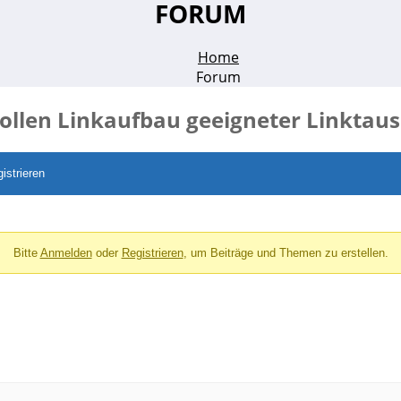
FORUM
Home
Forum
ollen Linkaufbau geeigneter Linktau
istrieren
Bitte
Anmelden
oder
Registrieren
, um Beiträge und Themen zu erstellen.