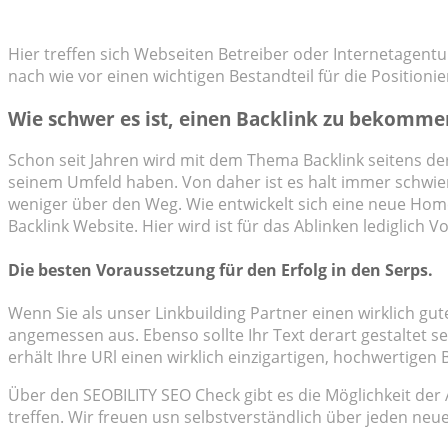
e
e
n
n
f
f
ü
ü
Hier treffen sich Webseiten Betreiber oder Internetagent
r
r
D
D
nach wie vor einen wichtigen Bestandteil für die Positioni
a
a
u
u
m
m
e
e
Wie schwer es ist, einen Backlink zu bekomme
n
n
n
n
a
a
c
c
Schon seit Jahren wird mit dem Thema Backlink seitens de
h
h
u
o
seinem Umfeld haben. Von daher ist es halt immer schwier
n
b
t
e
weniger über den Weg. Wie entwickelt sich eine neue Homep
e
n
n
.
Backlink Website. Hier wird ist für das Ablinken lediglich
.
Die besten Voraussetzung für den Erfolg in den Serps.
Wenn Sie als unser Linkbuilding Partner einen wirklich gu
angemessen aus. Ebenso sollte Ihr Text derart gestaltet 
erhält Ihre URl einen wirklich einzigartigen, hochwertigen
Über den SEOBILITY SEO Check gibt es die Möglichkeit der
treffen. Wir freuen usn selbstverständlich über jeden neue