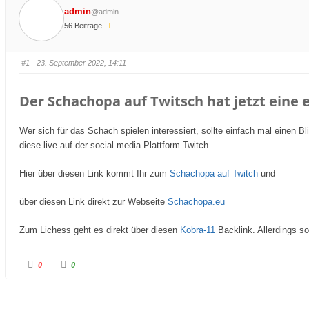
admin
@admin
56 Beiträge
#1
· 23. September 2022, 14:11
Der Schachopa auf Twitsch hat jetzt eine 
Wer sich für das Schach spielen interessiert, sollte einfach mal einen 
diese live auf der social media Plattform Twitch.
Hier über diesen Link kommt Ihr zum
Schachopa auf Twitch
und
über diesen Link direkt zur Webseite
Schachopa.eu
Zum Lichess geht es direkt über diesen
Kobra-11
Backlink. Allerdings s
A
A
0
0
n
n
k
k
l
l
i
i
c
c
k
k