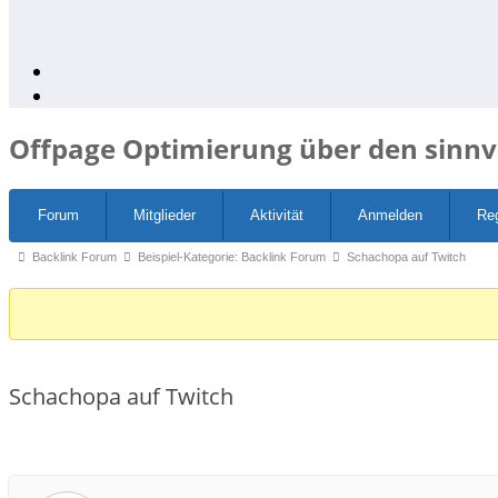
Offpage Optimierung über den sinnv
Forum-
Forum
Mitglieder
Aktivität
Anmelden
Reg
Navigation
Forum-
Backlink Forum
Beispiel-Kategorie: Backlink Forum
Schachopa auf Twitch
Breadcrumbs
-
Du
bist
Schachopa auf Twitch
hier: