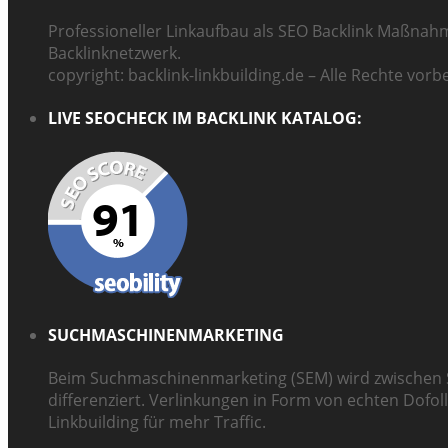
Professioneller Linkaufbau als SEO Backlink Maßnah
Backlinknetzwerk.
copyright: backlink-linkbuilding.de – Alle Rechte vorb
LIVE SEOCHECK IM BACKLINK KATALOG:
SUCHMASCHINENMARKETING
Beim Suchmaschinenmarketing (SEM) wird zwischen 
differenziert. Verlinkungen in Form von echten Dofol
Linkbuilding für mehr Traffic.