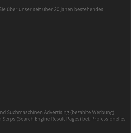
Sie über unser seit über 20 Jahen bestehendes
nd Suchmaschinen Advertising (bezahlte Werbung)
 Serps (Search Engine Result Pages) bei. Professionelles