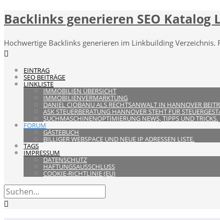
Backlinks generieren SEO Katalog L
Hochwertige Backlinks generieren im Linkbuilding Verzeichnis. 
EINTRAG
SEO BEITRÄGE
LINKLISTE
IMMOBILIEN ÜBERSICHT
IMMOBILIENVERMARKTUNG
DANIEL CIOBANU ALS RECHTSANWALT IN HANNOVER BEITR
ASK STEUERBERATUNG HANNOVER STEHT FÜR STEUERGEST
SUCHMASCHINENOPTIMIERUNG NEWS, TIPPS UND TRICKS.
FORUM
GÄSTEBUCH
BILLIGER WEBSPACE UND NEUE IP ADRESSEN LISTE.
TAGS
IMPRESSUM
DATENSCHUTZ
HAFTUNGSAUSSCHLUSS
COOKIE-RICHTLINIE (EU)