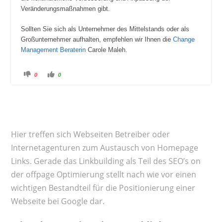
Veränderungsmaßnahmen gibt.
Sollten Sie sich als Unternehmer des Mittelstands oder als
Großunternehmer aufhalten, empfehlen wir Ihnen die
Change
Management Beraterin
Carole Maleh.
A
A
0
0
n
n
k
k
l
l
i
i
c
c
k
k
e
e
n
n
f
f
ü
ü
Hier treffen sich Webseiten Betreiber oder
r
r
D
D
a
a
Internetagenturen zum Austausch von Homepage
u
u
m
m
Links. Gerade das Linkbuilding als Teil des SEO’s on
e
e
n
n
n
n
der offpage Optimierung stellt nach wie vor einen
a
a
c
c
wichtigen Bestandteil für die Positionierung einer
h
h
u
o
Webseite bei Google dar.
n
b
t
e
e
n
n
.
.