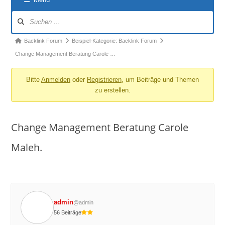
Forum-
Navigation
Forum-
Backlink Forum
Beispiel-Kategorie: Backlink Forum
Breadcrumbs
Change Management Beratung Carole …
-
Bitte
Anmelden
oder
Registrieren
, um Beiträge und Themen
Du
zu erstellen.
bist
hier:
Change Management Beratung Carole
Maleh.
admin
@admin
56 Beiträge