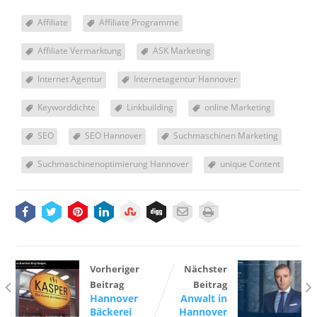
Affiliate
Affiliate Programme
Affiliate Vermarktung
ASK Marketing
Internet Agentur
Internetagentur Hannover
Keyworddichte
Linkbuilding
online Marketing
SEO
SEO Hannover
Suchmaschinen Marketing
Suchmaschinenoptimierung Hannover
unique Content
Vorheriger
Nächster
Beitrag
Beitrag
Hannover
Anwalt in
Bäckerei
Hannover