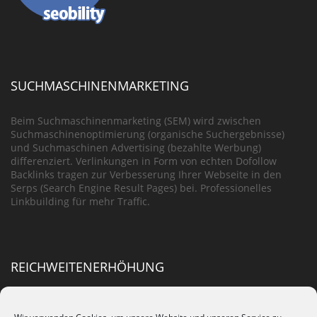
SUCHMASCHINENMARKETING
Beim Suchmaschinenmarketing (SEM) wird zwischen
Suchmaschinenoptimierung (organische Suchergebnisse)
und Suchmaschinen Advertising (bezahlte Werbung)
differenziert. Verlinkungen in Form von echten Dofollow
Backlinks tragen zur Verbesserung Ihrer Webseite in den
Serps (Search Engine Result Pages) bei. Professionelles
Linkbuilding für mehr Traffic.
REICHWEITENERHÖHUNG
Erheblich mehr Reichweite erhalten Sie, wenn sämtliche
Kriterien der Onpage Optimierung nach den Google