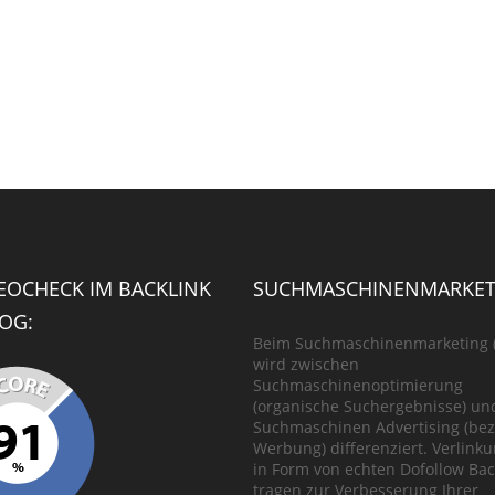
SEOCHECK IM BACKLINK
SUCHMASCHINENMARKET
OG:
Beim Suchmaschinenmarketing 
wird zwischen
Suchmaschinenoptimierung
(organische Suchergebnisse) un
Suchmaschinen Advertising (bez
Werbung) differenziert. Verlink
in Form von echten Dofollow Bac
tragen zur Verbesserung Ihrer