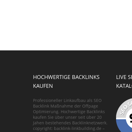
HOCHWERTIGE BACKLINKS
LIVE 
KAUFEN
KATAL
Professioneller Linkaufbau als SEO
Backlink Maßnahme der Offpage
Optimierung. Hochwertige Backlinks
kaufen Sie über unser seit über 20
Jahen bestehendes Backlinknetzwerk.
copyright: backlink-linkbuilding.de –