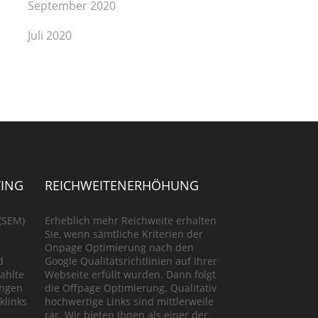
September 2020
Juli 2020
ING
REICHWEITENERHÖHUNG
(SEM)
Erheblich mehr Reichweite erhalten
Sie, wenn sämtliche Kriterien der
Onpage Optimierung nach den
d
Google Qualitätsrichtlinien auf Ihrer
ahlte
Webseite erfüllt wurden. Dann folgt
ungen
die Offpage Optimierung. Qualitativ
klinks
hochwertige Links sind mittlerweile
rar. Wir bieten Ihnen als einer der