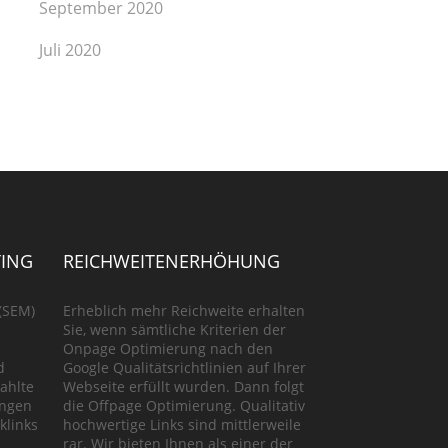
September 2020
Juli 2020
ING
REICHWEITENERHÖHUNG
(SEM)
Erheblich mehr Reichweite erhalten
Sie, wenn sämtliche Kriterien der
Onpage Optimierung nach den
d
Google Qualitätsrichtlinien auf Ihrer
ahlte
Webseite erfüllt wurden. Dann folgt
ungen
die Offpage Optimierung. Qualitativ
klinks
hochwertige Links sind mittlerweile
rar. Wir bieten Ihnen als einer der