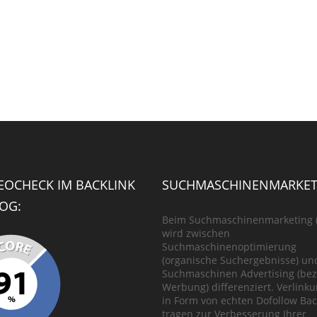
SEOCHECK IM BACKLINK
SUCHMASCHINENMARKET
OG:
Beim Suchmaschinenmarketing 
wird zwischen
Suchmaschinenoptimierung
(organische Suchergebnisse) un
Suchmaschinen Advertising (bez
Werbung) differenziert. Verlink
in Form von echten Dofollow Bac
tragen zur Verbesserung Ihrer