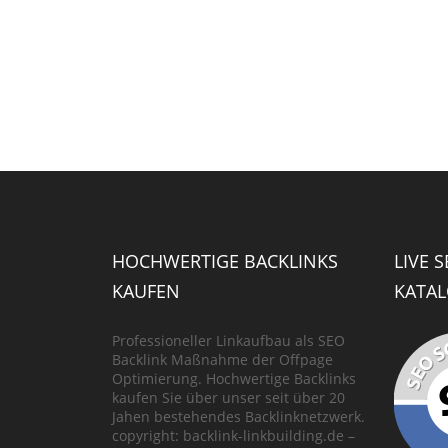
HOCHWERTIGE BACKLINKS
LIVE 
KAUFEN
KATAL
Professioneller Linkaufbau als SEO
Backlink Maßnahme der Offpage
Optimierung. Hochwertige Backlinks
kaufen Sie über unser seit über 20
Jahen bestehendes Backlinknetzwerk.
copyright: backlink-linkbuilding.de –