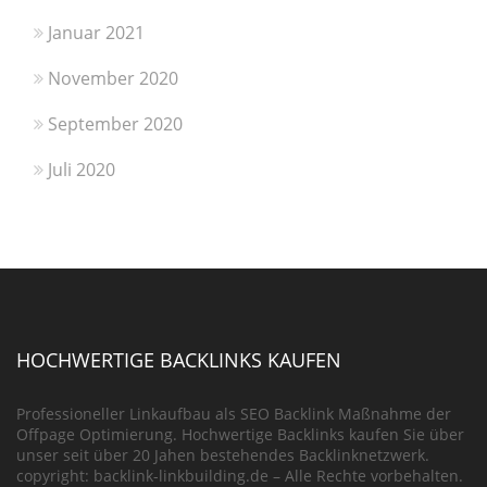
Januar 2021
November 2020
September 2020
Juli 2020
HOCHWERTIGE BACKLINKS KAUFEN
Professioneller Linkaufbau als SEO Backlink Maßnahme der
Offpage Optimierung. Hochwertige Backlinks kaufen Sie über
unser seit über 20 Jahen bestehendes Backlinknetzwerk.
copyright: backlink-linkbuilding.de – Alle Rechte vorbehalten.