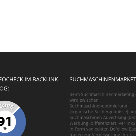
SEOCHECK IM BACKLINK
SUCHMASCHINENMARKET
OG:
Beim Suchmaschinenmarketing 
wird zwischen
Suchmaschinenoptimierung
(organische Suchergebnisse) un
Suchmaschinen Advertising (bez
Werbung) differenziert. Verlink
in Form von echten Dofollow Bac
tragen zur Verbesserung Ihrer