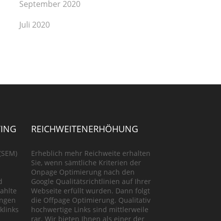
September 2020
Juli 2020
ING
REICHWEITENERHÖHUNG
(SEM)
Erheblich mehr Reichweite erhalten
Sie, wenn sämtliche Kriterien der
Onpage Optimierung nach den
d
Google Qualitätsrichtlinien auf Ihrer
ahlte
Webseite erfüllt wurden. Dann folgt
ungen
die Offpage Optimierung. Qualitativ
klinks
hochwertige Links sind mittlerweile
rar. Wir bieten Ihnen als einer der