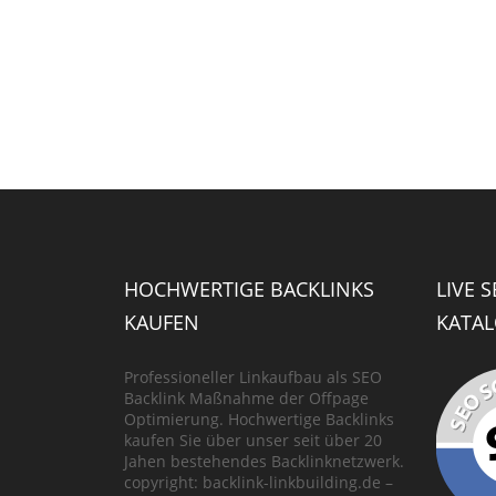
HOCHWERTIGE BACKLINKS
LIVE 
KAUFEN
KATAL
Professioneller Linkaufbau als SEO
Backlink Maßnahme der Offpage
Optimierung. Hochwertige Backlinks
kaufen Sie über unser seit über 20
Jahen bestehendes Backlinknetzwerk.
copyright: backlink-linkbuilding.de –