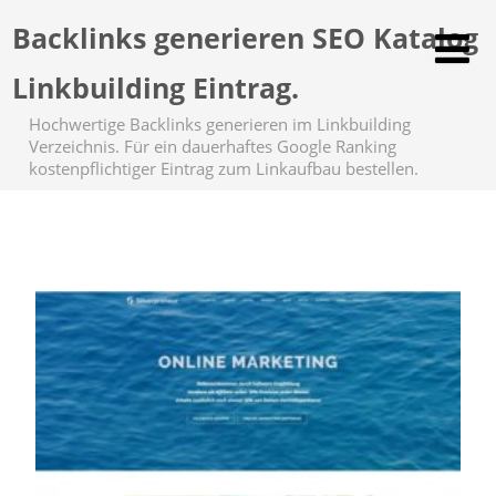
Backlinks generieren SEO Katalog
Linkbuilding Eintrag.
Hochwertige Backlinks generieren im Linkbuilding
Verzeichnis. Für ein dauerhaftes Google Ranking
kostenpflichtiger Eintrag zum Linkaufbau bestellen.