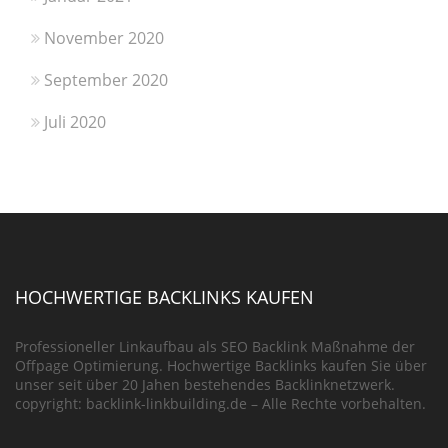
November 2020
September 2020
Juli 2020
HOCHWERTIGE BACKLINKS KAUFEN
Professioneller Linkaufbau als SEO Backlink Maßnahme der
Offpage Optimierung. Hochwertige Backlinks kaufen Sie über
unser seit über 20 Jahen bestehendes Backlinknetzwerk.
copyright: backlink-linkbuilding.de – Alle Rechte vorbehalten.