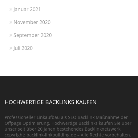
Januar 2021
November 2020
September 2020
Juli 2020
HOCHWERTIGE BACKLINKS KAUFEN
Professioneller Linkaufbau als SEO Backlink Maßnahme der
Offpage Optimierung. Hochwertige Backlinks kaufen Sie über
unser seit über 20 Jahen bestehendes Backlinknetzwerk.
copyright: backlink-linkbuilding.de – Alle Rechte vorbehalten.