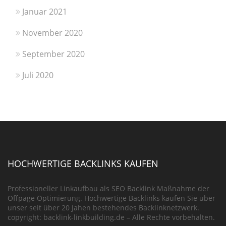
Januar 2021
November 2020
September 2020
Juli 2020
HOCHWERTIGE BACKLINKS KAUFEN
Professioneller Linkaufbau als SEO Backlink Maßnahme der
Offpage Optimierung. Hochwertige Backlinks kaufen Sie über
unser seit über 20 Jahen bestehendes Backlinknetzwerk.
copyright: backlink-linkbuilding.de – Alle Rechte vorbehalten.