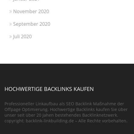
November 2020
September 2020
Juli 2020
HOCHWERTIGE BACKLINKS KAUFEN
Professioneller Linkaufbau als SEO Backlink Maßnahme der
Offpage Optimierung. Hochwertige Backlinks kaufen Sie über
unser seit über 20 Jahen bestehendes Backlinknetzwerk.
copyright: backlink-linkbuilding.de – Alle Rechte vorbehalten.