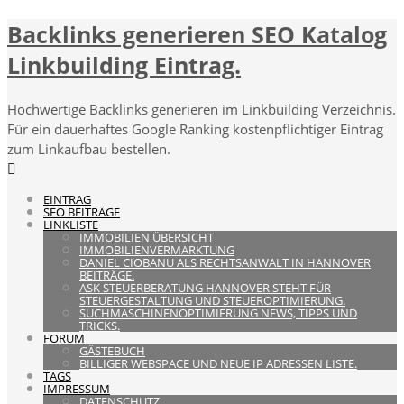
Backlinks generieren SEO Katalog
Linkbuilding Eintrag.
Hochwertige Backlinks generieren im Linkbuilding Verzeichnis.
Für ein dauerhaftes Google Ranking kostenpflichtiger Eintrag
zum Linkaufbau bestellen.
EINTRAG
SEO BEITRÄGE
LINKLISTE
IMMOBILIEN ÜBERSICHT
IMMOBILIENVERMARKTUNG
DANIEL CIOBANU ALS RECHTSANWALT IN HANNOVER
BEITRÄGE.
ASK STEUERBERATUNG HANNOVER STEHT FÜR
STEUERGESTALTUNG UND STEUEROPTIMIERUNG.
SUCHMASCHINENOPTIMIERUNG NEWS, TIPPS UND
TRICKS.
FORUM
GÄSTEBUCH
BILLIGER WEBSPACE UND NEUE IP ADRESSEN LISTE.
TAGS
IMPRESSUM
DATENSCHUTZ