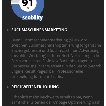
SUCHMASCHINENMARKETING
Beim Suchmaschinenmarketing (SEM) wird
zwischen Suchmaschinenoptimierung (organische
Suchergebnisse) und Suchmaschinen Advertising
(bezahlte Werbung) differenziert. Verlinkungen in
Form von echten Dofollow Backlinks tragen zur
Verbesserung Ihrer Webseite in den Serps (Search
Engine Result Pages) bei. Professionelles
Linkbuilding für mehr Traffic.
REICHWEITENERHÖHUNG
Erheblich mehr Reichweite erhalten Sie, wenn
sämtliche Kriterien der Onpage Optimierung nach