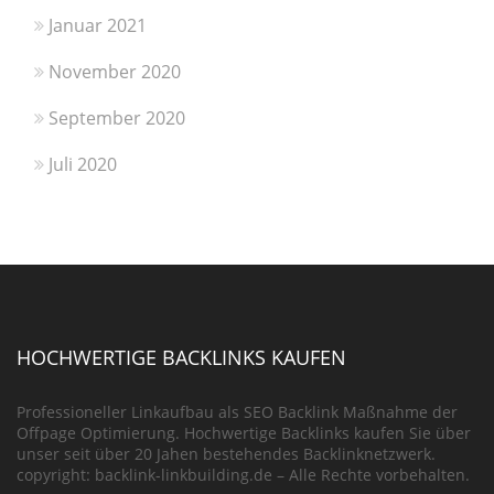
Januar 2021
November 2020
September 2020
Juli 2020
HOCHWERTIGE BACKLINKS KAUFEN
Professioneller Linkaufbau als SEO Backlink Maßnahme der
Offpage Optimierung. Hochwertige Backlinks kaufen Sie über
unser seit über 20 Jahen bestehendes Backlinknetzwerk.
copyright: backlink-linkbuilding.de – Alle Rechte vorbehalten.