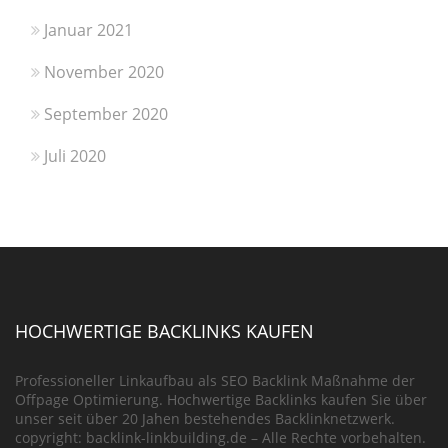
Januar 2021
November 2020
September 2020
Juli 2020
HOCHWERTIGE BACKLINKS KAUFEN
Professioneller Linkaufbau als SEO Backlink Maßnahme der
Offpage Optimierung. Hochwertige Backlinks kaufen Sie über
unser seit über 20 Jahen bestehendes Backlinknetzwerk.
copyright: backlink-linkbuilding.de – Alle Rechte vorbehalten.