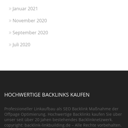
Januar 2021
November 2020
September 2020
Juli 2020
HOCHWERTIGE BACKLINKS KAUFEN
Professioneller Linkaufbau als SEO Backlink Maßnahme der
Offpage Optimierung. Hochwertige Backlinks kaufen Sie über
unser seit über 20 Jahen bestehendes Backlinknetzwerk.
copyright: backlink-linkbuilding.de – Alle Rechte vorbehalten.