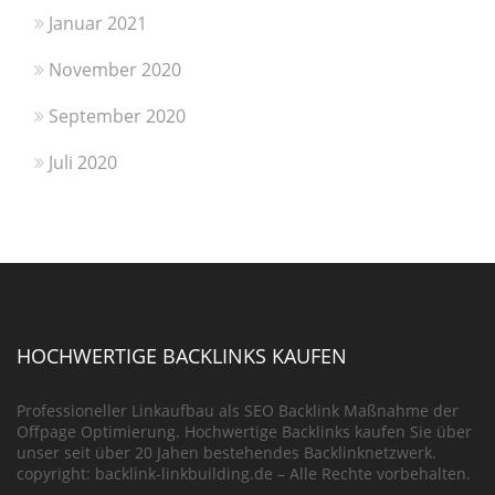
Januar 2021
November 2020
September 2020
Juli 2020
HOCHWERTIGE BACKLINKS KAUFEN
Professioneller Linkaufbau als SEO Backlink Maßnahme der
Offpage Optimierung. Hochwertige Backlinks kaufen Sie über
unser seit über 20 Jahen bestehendes Backlinknetzwerk.
copyright: backlink-linkbuilding.de – Alle Rechte vorbehalten.