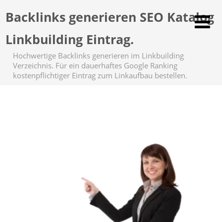
Backlinks generieren SEO Katalog
Linkbuilding Eintrag.
Hochwertige Backlinks generieren im Linkbuilding
Verzeichnis. Für ein dauerhaftes Google Ranking
kostenpflichtiger Eintrag zum Linkaufbau bestellen.